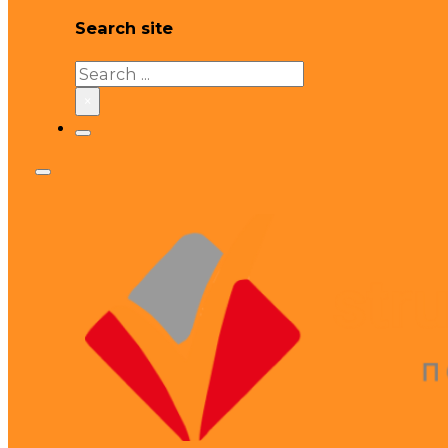
Search site
Search
×