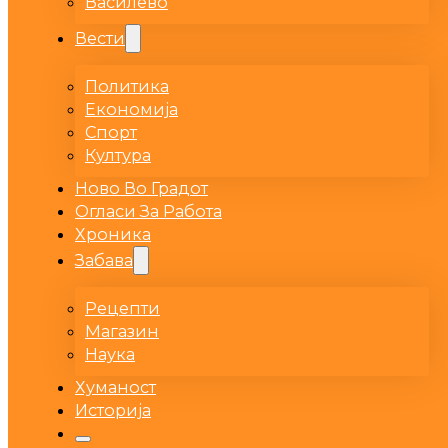
Василево
Вести
Политика
Економија
Спорт
Култура
Ново Во Градот
Огласи За Работа
Хроника
Забава
Рецепти
Магазин
Наука
Хуманост
Историја