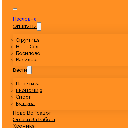
Насловна
Општини
Струмица
Ново Село
Босилово
Василево
Вести
Политика
Економија
Спорт
Култура
Ново Во Градот
Огласи За Работа
Хроника