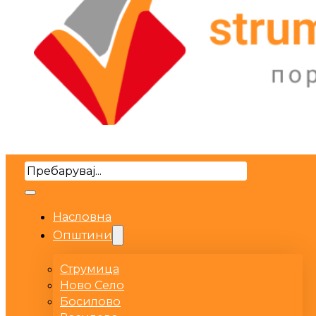
Search
Насловна
Општини
Струмица
Ново Село
Босилово