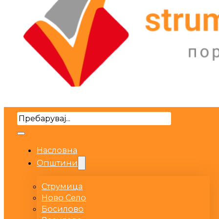
Search
Насловна
Општини
Струмица
Ново Село
Босилово