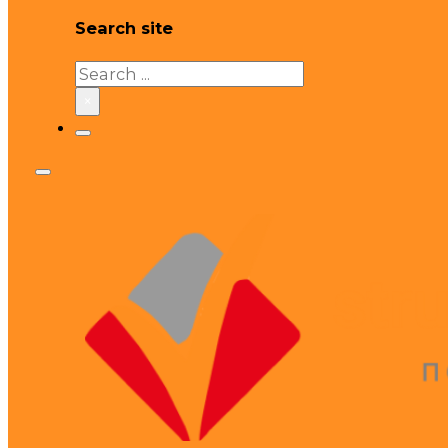
Search site
Search
×