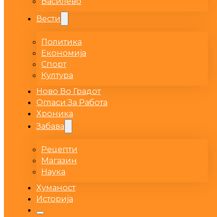
Василево
Вести
Политика
Економија
Спорт
Култура
Ново Во Градот
Огласи За Работа
Хроника
Забава
Рецепти
Магазин
Наука
Хуманост
Историја