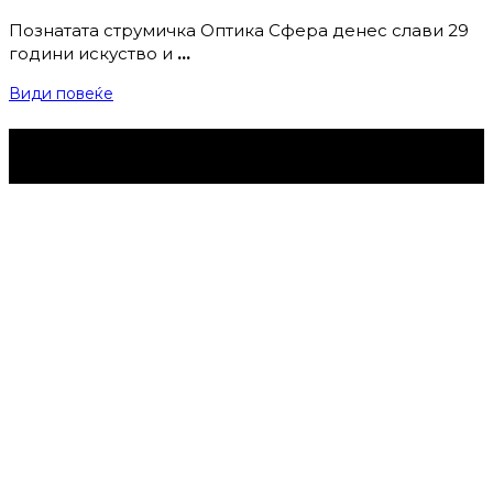
Познатата струмичка Оптика Сфера денес слави 29
години искуство и
…
Види повеќе
Струмица Денес © 2024