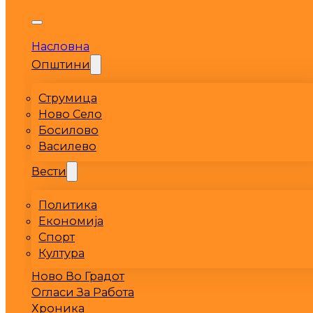
Насловна
Општини
Струмица
Ново Село
Босилово
Василево
Вести
Политика
Економија
Спорт
Култура
Ново Во Градот
Огласи За Работа
Хроника