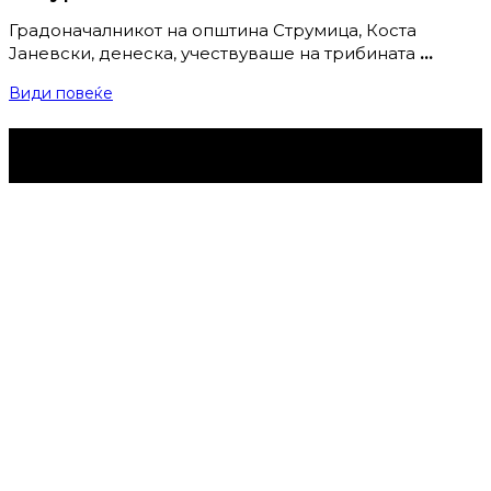
Градоначалникот на општина Струмица, Коста
Јаневски, денеска, учествуваше на трибината
…
Види повеќе
Струмица Денес © 2024