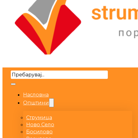
Search
Насловна
Општини
Струмица
Ново Село
Босилово