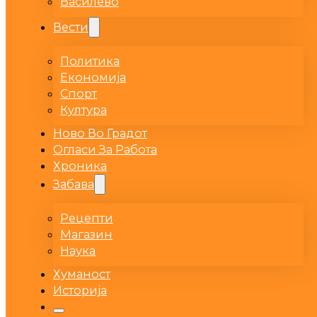
Василево
Вести
Политика
Економија
Спорт
Култура
Ново Во Градот
Огласи За Работа
Хроника
Забава
Рецепти
Магазин
Наука
Хуманост
Историја