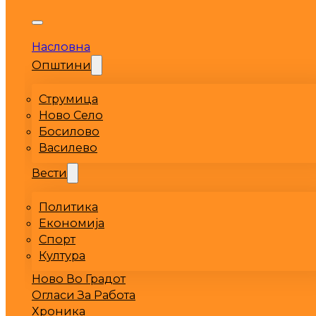
Насловна
Општини
Струмица
Ново Село
Босилово
Василево
Вести
Политика
Економија
Спорт
Култура
Ново Во Градот
Огласи За Работа
Хроника