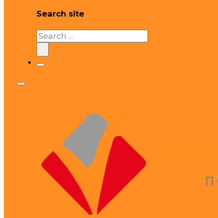
Search site
Search
×