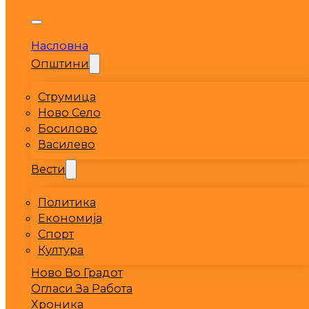
Насловна
Општини
Струмица
Ново Село
Босилово
Василево
Вести
Политика
Економија
Спорт
Култура
Ново Во Градот
Огласи За Работа
Хроника