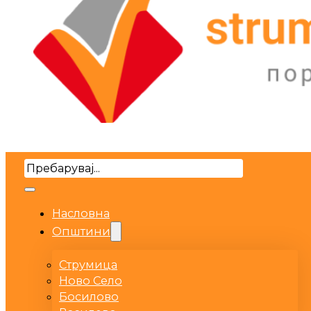
Search
Насловна
Општини
Струмица
Ново Село
Босилово