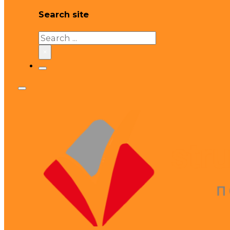
Search site
Search
×