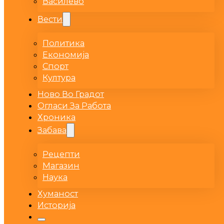
Василево
Вести
Политика
Економија
Спорт
Култура
Ново Во Градот
Огласи За Работа
Хроника
Забава
Рецепти
Магазин
Наука
Хуманост
Историја