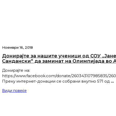
Ноември 16, 2018
Донирајте за нашите ученици од СОУ „Јан
Сандански“ да заминат на Олимпијада во 
Донирајте на:
https://www.facebook.com/donate/260343107985835/26
Преку интернет-донации се собрани вкупно 571 од
…
Види повеќе