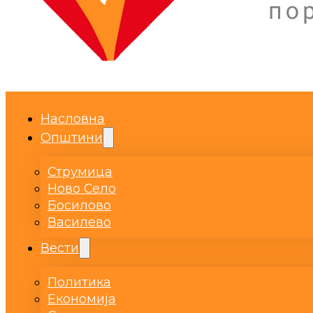
Насловна
Општини
Струмица
Ново Село
Босилово
Василево
Вести
Политика
Економија