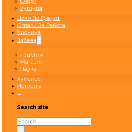
Спорт
Култура
Ново Во Градот
Огласи За Работа
Хроника
Забава
Рецепти
Магазин
Наука
Хуманост
Историја
Search site
Search
×