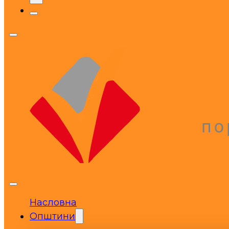
Насловна
Општини