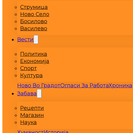
Струмица
Ново Село
Босилово
Василево
Вести
Политика
Економија
Спорт
Култура
Ново Во Градот
Огласи За Работа
Хроника
Забава
Рецепти
Магазин
Наука
Хуманост
Историја