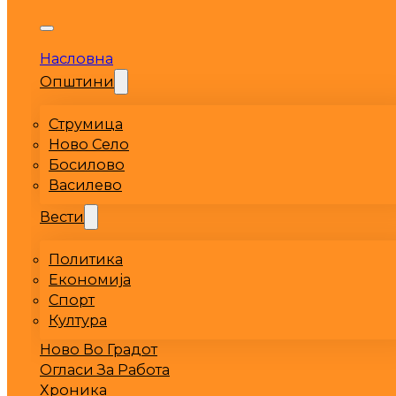
Насловна
Општини
Струмица
Ново Село
Босилово
Василево
Вести
Политика
Економија
Спорт
Култура
Ново Во Градот
Огласи За Работа
Хроника