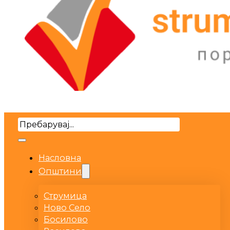
Search
Насловна
Општини
Струмица
Ново Село
Босилово