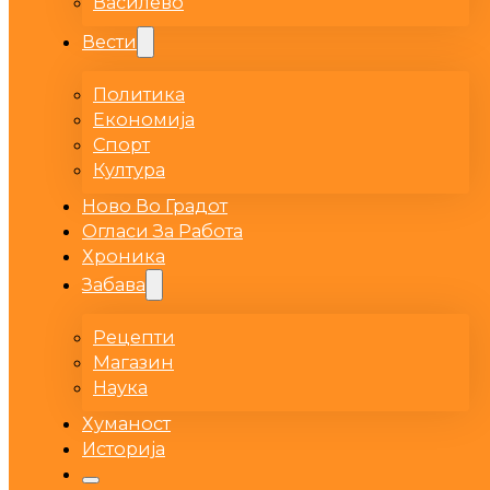
Василево
Вести
Политика
Економија
Спорт
Култура
Ново Во Градот
Огласи За Работа
Хроника
Забава
Рецепти
Магазин
Наука
Хуманост
Историја