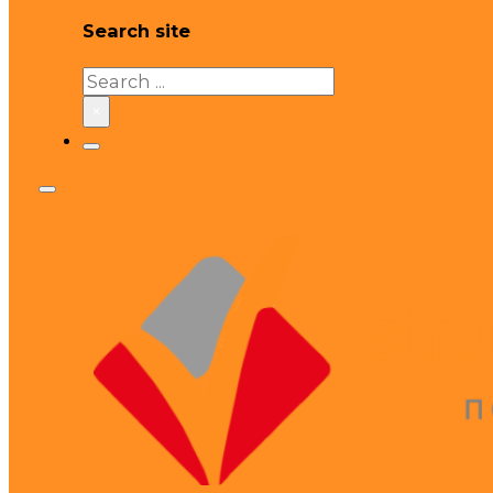
Search site
Search
×