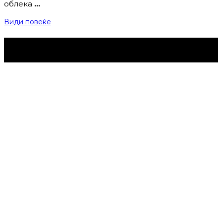
облека
…
Види повеќе
Струмица Денес © 2024