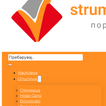
Search
Насловна
Општини
Струмица
Ново Село
Босилово