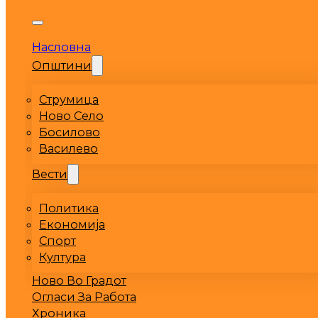
Насловна
Општини
Струмица
Ново Село
Босилово
Василево
Вести
Политика
Економија
Спорт
Култура
Ново Во Градот
Огласи За Работа
Хроника