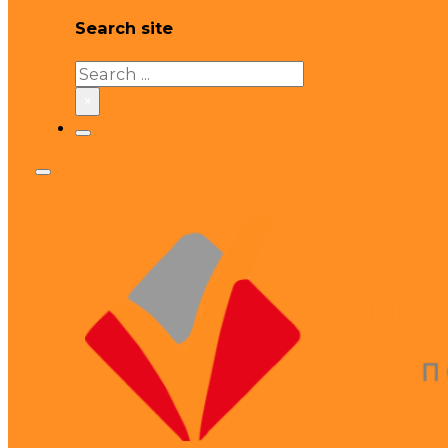
Search site
Search
×