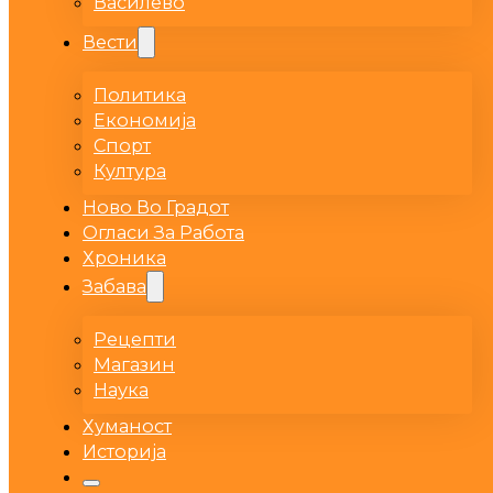
Василево
Вести
Политика
Економија
Спорт
Култура
Ново Во Градот
Огласи За Работа
Хроника
Забава
Рецепти
Магазин
Наука
Хуманост
Историја