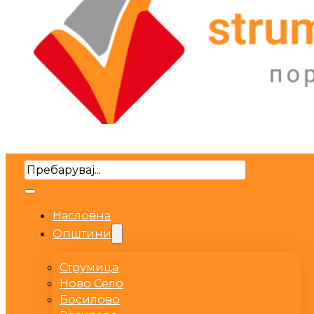
Search
Насловна
Општини
Струмица
Ново Село
Босилово