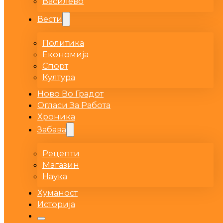
Василево
Вести
Политика
Економија
Спорт
Култура
Ново Во Градот
Огласи За Работа
Хроника
Забава
Рецепти
Магазин
Наука
Хуманост
Историја