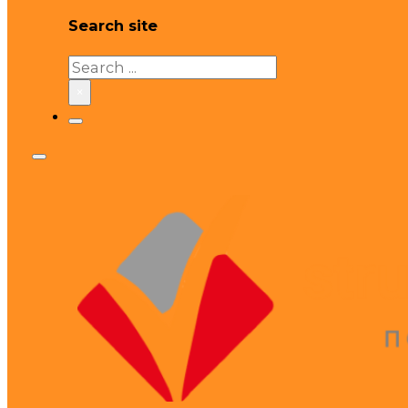
Search site
Search
×