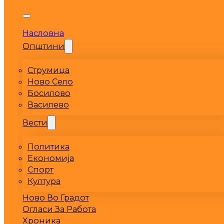
Насловна
Општини
Струмица
Ново Село
Босилово
Василево
Вести
Политика
Економија
Спорт
Култура
Ново Во Градот
Огласи За Работа
Хроника