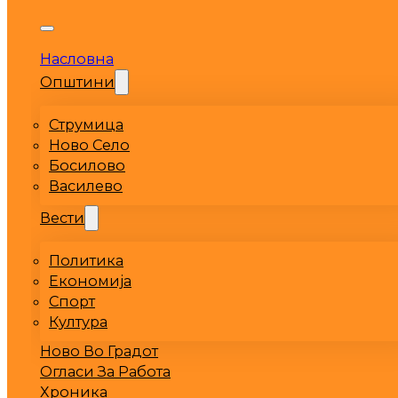
Насловна
Општини
Струмица
Ново Село
Босилово
Василево
Вести
Политика
Економија
Спорт
Култура
Ново Во Градот
Огласи За Работа
Хроника