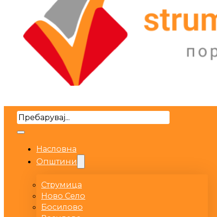
Search
Насловна
Општини
Струмица
Ново Село
Босилово