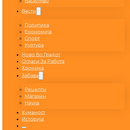
Василево
Вести
Политика
Економија
Спорт
Култура
Ново Во Градот
Огласи За Работа
Хроника
Забава
Рецепти
Магазин
Наука
Хуманост
Историја