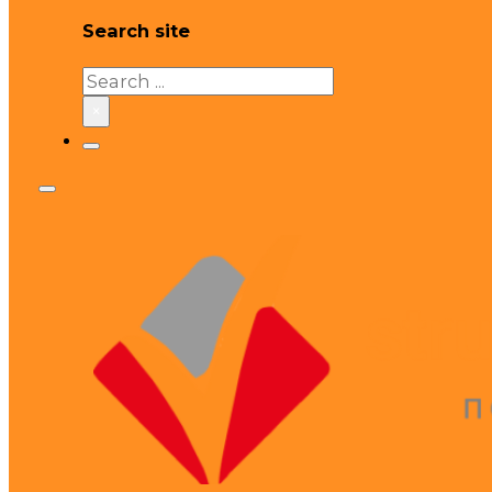
Search site
Search
×