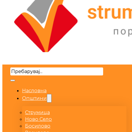
Search
Насловна
Општини
Струмица
Ново Село
Босилово