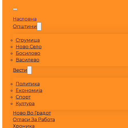
Насловна
Општини
Струмица
Ново Село
Босилово
Василево
Вести
Политика
Економија
Спорт
Култура
Ново Во Градот
Огласи За Работа
Хроника