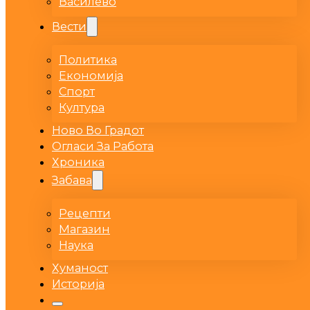
Василево
Вести
Политика
Економија
Спорт
Култура
Ново Во Градот
Огласи За Работа
Хроника
Забава
Рецепти
Магазин
Наука
Хуманост
Историја