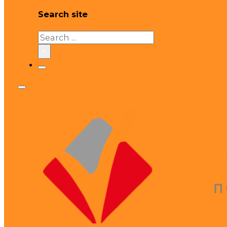
Search site
Search
×