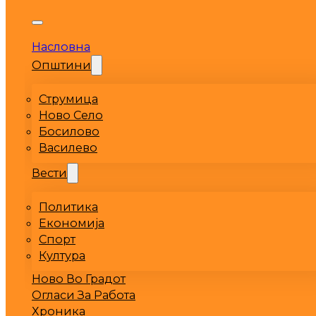
Насловна
Општини
Струмица
Ново Село
Босилово
Василево
Вести
Политика
Економија
Спорт
Култура
Ново Во Градот
Огласи За Работа
Хроника