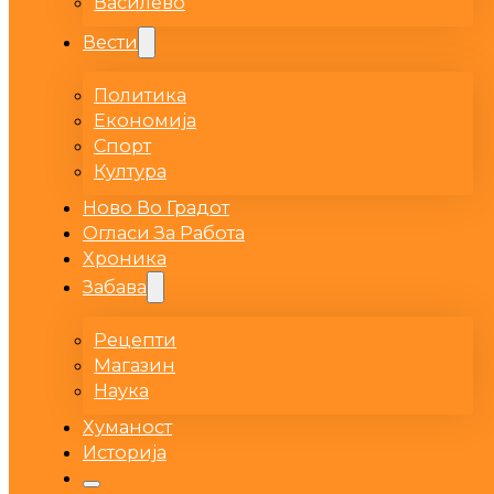
Василево
Вести
Политика
Економија
Спорт
Култура
Ново Во Градот
Огласи За Работа
Хроника
Забава
Рецепти
Магазин
Наука
Хуманост
Историја