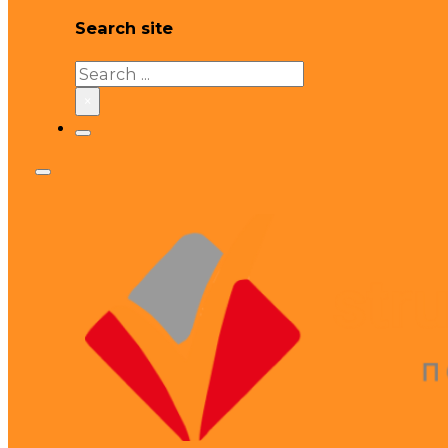
Search site
Search
×