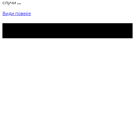
случи
…
Види повеќе
Струмица Денес © 2024