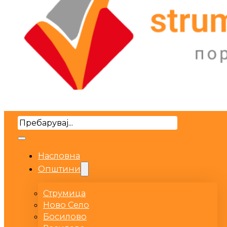
Search
Насловна
Општини
Струмица
Ново Село
Босилово