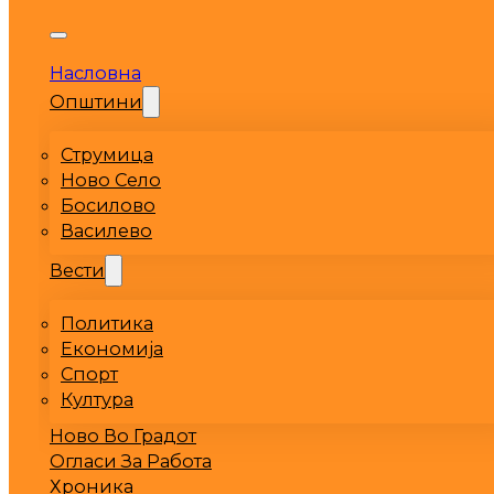
Насловна
Општини
Струмица
Ново Село
Босилово
Василево
Вести
Политика
Економија
Спорт
Култура
Ново Во Градот
Огласи За Работа
Хроника