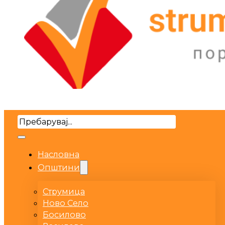
Search
Насловна
Општини
Струмица
Ново Село
Босилово