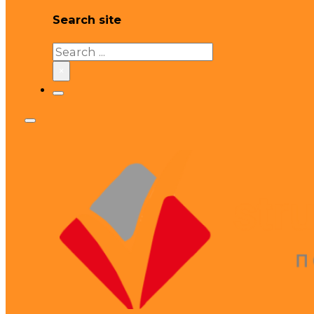
Search site
Search
×