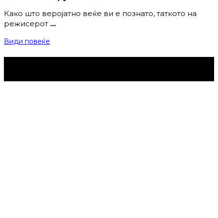
Како што веројатно веќе ви е познато, таткото на
режисерот
…
Види повеќе
Струмица Денес © 2024