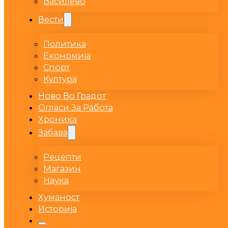
Василево
Вести
Политика
Економија
Спорт
Култура
Ново Во Градот
Огласи За Работа
Хроника
Забава
Рецепти
Магазин
Наука
Хуманост
Историја