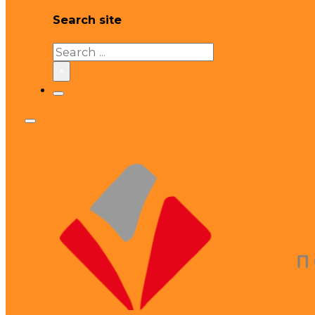
Search site
Search
×