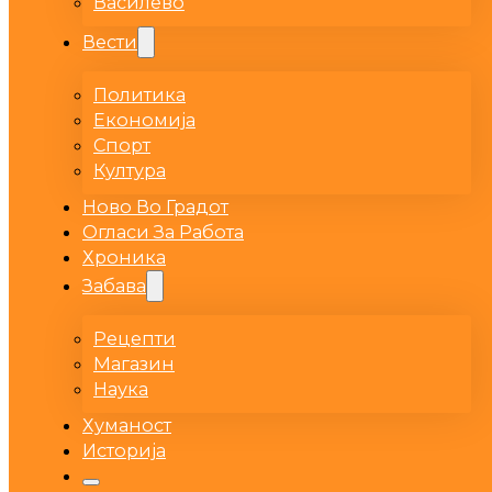
Василево
Вести
Политика
Економија
Спорт
Култура
Ново Во Градот
Огласи За Работа
Хроника
Забава
Рецепти
Магазин
Наука
Хуманост
Историја