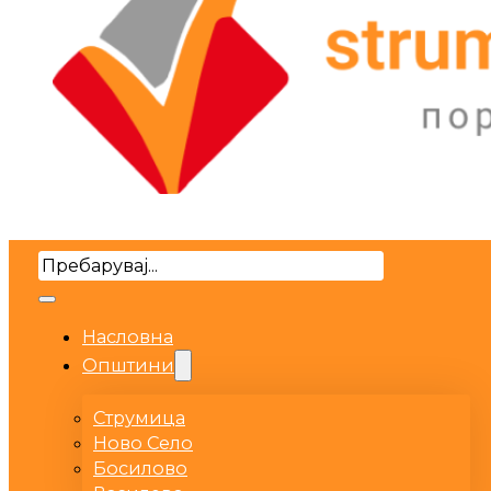
Search
Насловна
Општини
Струмица
Ново Село
Босилово