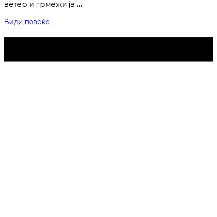
ветер и грмежи ја
…
Види повеќе
Струмица Денес © 2024