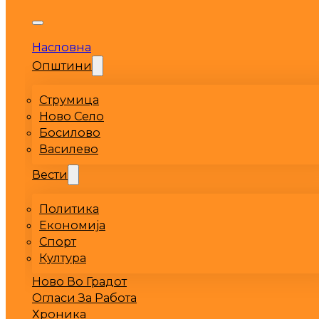
Насловна
Општини
Струмица
Ново Село
Босилово
Василево
Вести
Политика
Економија
Спорт
Култура
Ново Во Градот
Огласи За Работа
Хроника