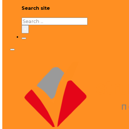
Search site
Search
×