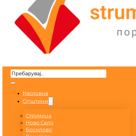
Search
Насловна
Општини
Струмица
Ново Село
Босилово