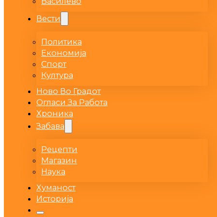
Василево
Вести
Политика
Економија
Спорт
Култура
Ново Во Градот
Огласи За Работа
Хроника
Забава
Рецепти
Магазин
Наука
Хуманост
Историја