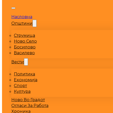
Насловна
Општини
Струмица
Ново Село
Босилово
Василево
Вести
Политика
Економија
Спорт
Култура
Ново Во Градот
Огласи За Работа
Хроника