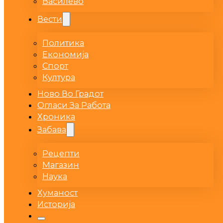
Василево
Вести
Политика
Економија
Спорт
Култура
Ново Во Градот
Огласи За Работа
Хроника
Забава
Рецепти
Магазин
Наука
Хуманост
Историја