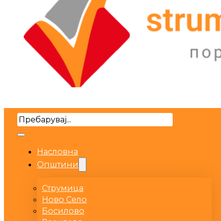
Search
Насловна
Општини
Струмица
Ново Село
Босилово