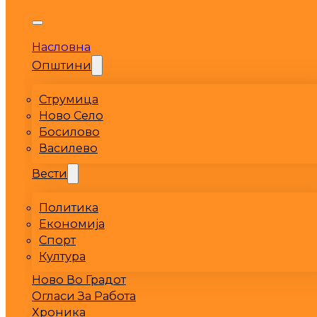
Насловна
Општини
Струмица
Ново Село
Босилово
Василево
Вести
Политика
Економија
Спорт
Култура
Ново Во Градот
Огласи За Работа
Хроника