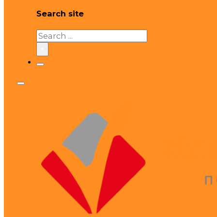
Search site
Search
×