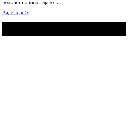
возраст почина пејачот
…
Види повеќе
Струмица Денес © 2024