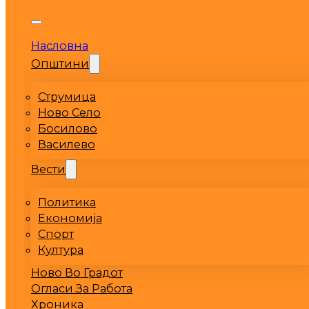
Насловна
Општини
Струмица
Ново Село
Босилово
Василево
Вести
Политика
Економија
Спорт
Култура
Ново Во Градот
Огласи За Работа
Хроника