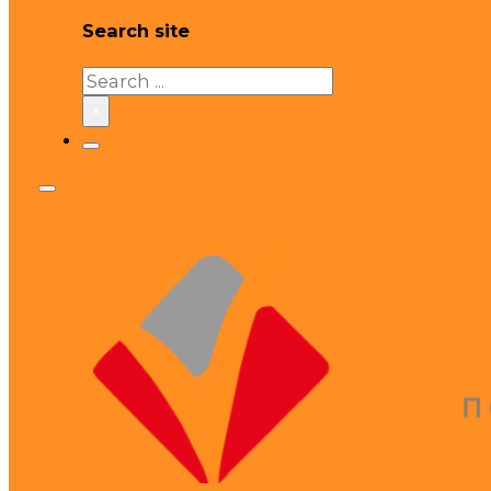
Search site
Search
×