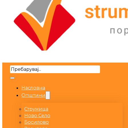
Search
Насловна
Општини
Струмица
Ново Село
Босилово