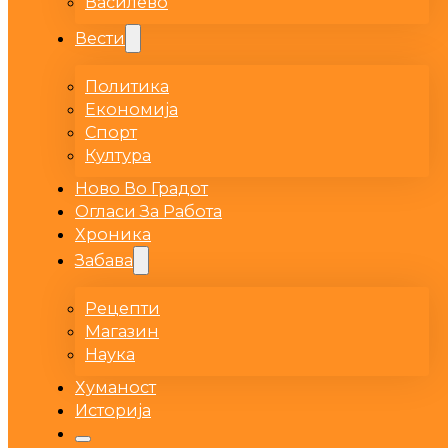
Василево
Вести
Политика
Економија
Спорт
Култура
Ново Во Градот
Огласи За Работа
Хроника
Забава
Рецепти
Магазин
Наука
Хуманост
Историја