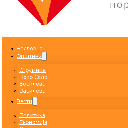
Насловна
Општини
Струмица
Ново Село
Босилово
Василево
Вести
Политика
Економија