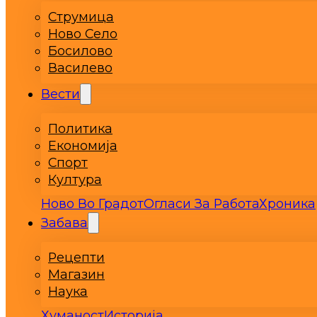
Струмица
Ново Село
Босилово
Василево
Вести
Политика
Економија
Спорт
Култура
Ново Во Градот
Огласи За Работа
Хроника
Забава
Рецепти
Магазин
Наука
Хуманост
Историја