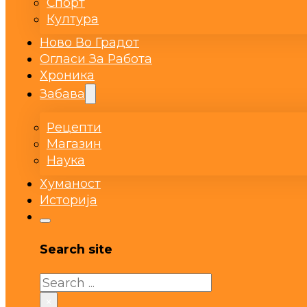
Спорт
Култура
Ново Во Градот
Огласи За Работа
Хроника
Забава
Рецепти
Магазин
Наука
Хуманост
Историја
Search site
Search
×