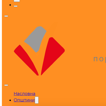
Насловна
Општини