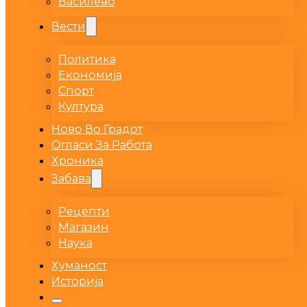
Василево
Вести
Политика
Економија
Спорт
Култура
Ново Во Градот
Огласи За Работа
Хроника
Забава
Рецепти
Магазин
Наука
Хуманост
Историја