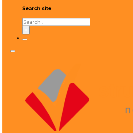
Search site
Search
×