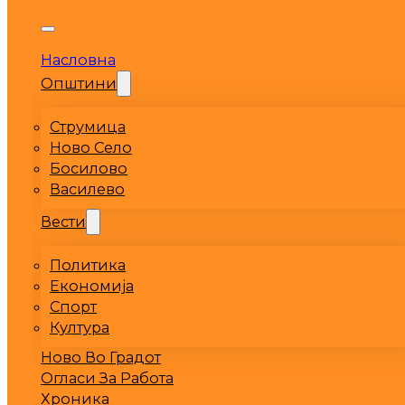
Насловна
Општини
Струмица
Ново Село
Босилово
Василево
Вести
Политика
Економија
Спорт
Култура
Ново Во Градот
Огласи За Работа
Хроника