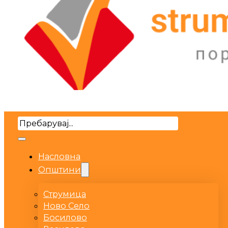
Search
Насловна
Општини
Струмица
Ново Село
Босилово