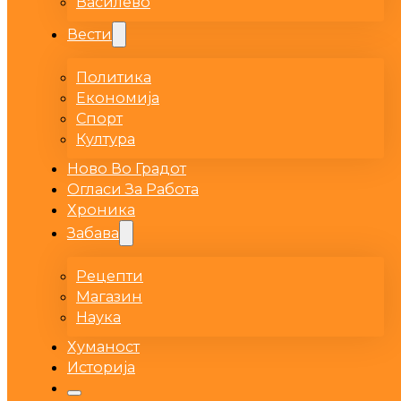
Василево
Вести
Политика
Економија
Спорт
Култура
Ново Во Градот
Огласи За Работа
Хроника
Забава
Рецепти
Магазин
Наука
Хуманост
Историја