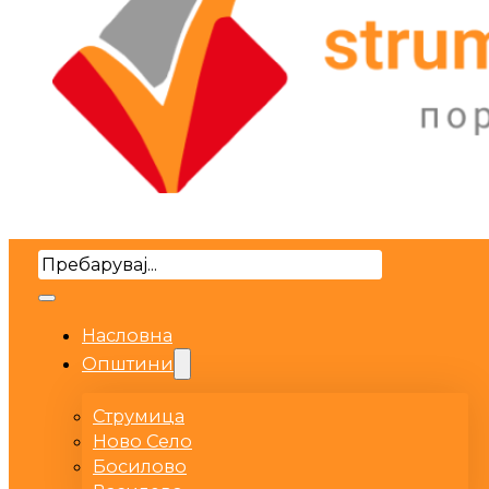
Search
Насловна
Општини
Струмица
Ново Село
Босилово