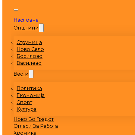
Насловна
Општини
Струмица
Ново Село
Босилово
Василево
Вести
Политика
Економија
Спорт
Култура
Ново Во Градот
Огласи За Работа
Хроника