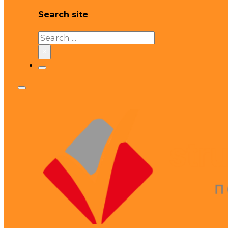
Search site
Search
×