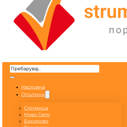
Search
Насловна
Општини
Струмица
Ново Село
Босилово