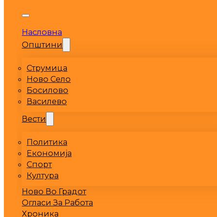
Насловна
Општини
Струмица
Ново Село
Босилово
Василево
Вести
Политика
Економија
Спорт
Култура
Ново Во Градот
Огласи За Работа
Хроника