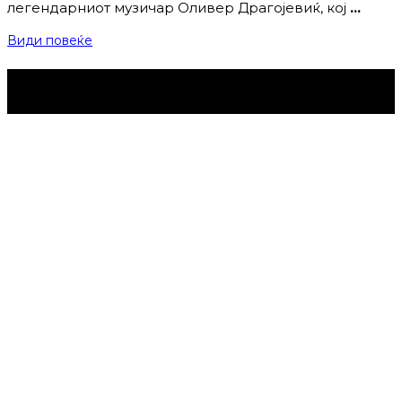
легендарниот музичар Оливер Драгојевиќ, кој
…
Види повеќе
Струмица Денес © 2024