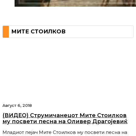
МИТЕ СТОИЛКОВ
Август 6, 2018
(ВИДЕО) Струмичанецот Мите Стоилков
му посвети песна на Оливер Драгојевиќ
Младиот пејач Мите Стоилков му посвети песна на