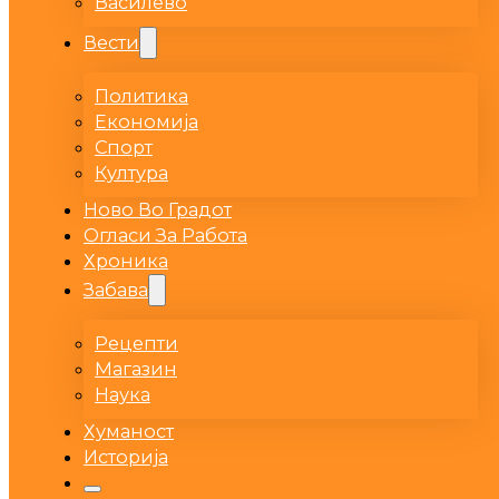
Василево
Вести
Политика
Економија
Спорт
Култура
Ново Во Градот
Огласи За Работа
Хроника
Забава
Рецепти
Магазин
Наука
Хуманост
Историја