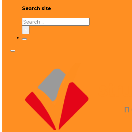
Search site
Search
×