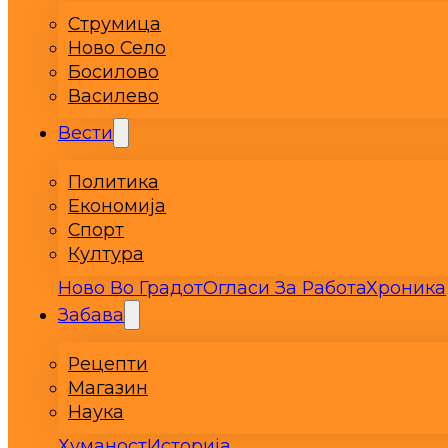
Струмица
Ново Село
Босилово
Василево
Вести
Политика
Економија
Спорт
Култура
Ново Во Градот
Огласи За Работа
Хроника
Забава
Рецепти
Магазин
Наука
Хуманост
Историја