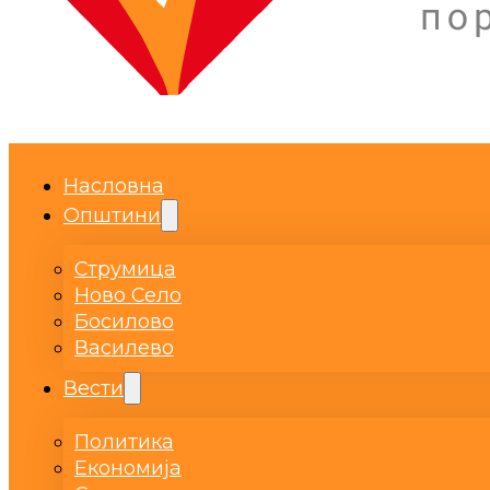
Насловна
Општини
Струмица
Ново Село
Босилово
Василево
Вести
Политика
Економија