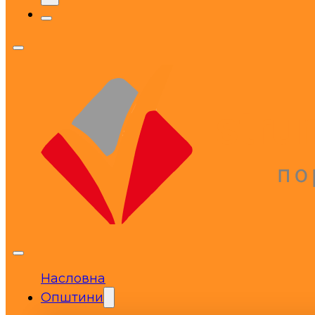
Насловна
Општини