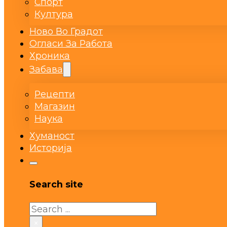
Спорт
Култура
Ново Во Градот
Огласи За Работа
Хроника
Забава
Рецепти
Магазин
Наука
Хуманост
Историја
Search site
Search
×