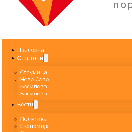
Насловна
Општини
Струмица
Ново Село
Босилово
Василево
Вести
Политика
Економија