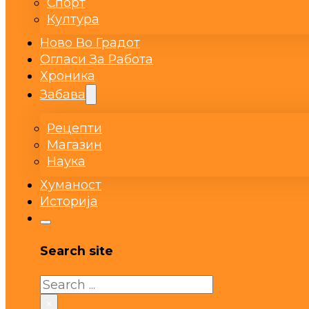
Спорт
Култура
Ново Во Градот
Огласи За Работа
Хроника
Забава
Рецепти
Магазин
Наука
Хуманост
Историја
Search site
Search
×