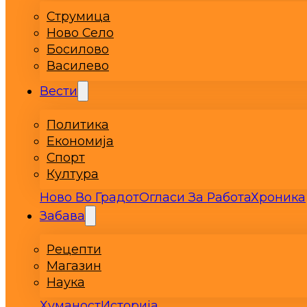
Струмица
Ново Село
Босилово
Василево
Вести
Политика
Економија
Спорт
Култура
Ново Во Градот
Огласи За Работа
Хроника
Забава
Рецепти
Магазин
Наука
Хуманост
Историја