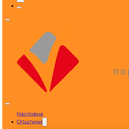
Насловна
Општини