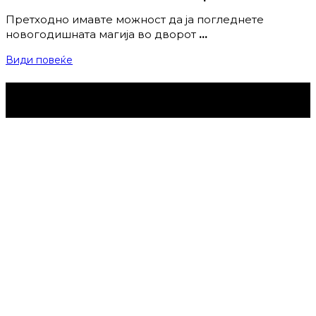
Претходно имавте можност да ја погледнете
новогодишната магија во дворот
…
Види повеќе
Струмица Денес © 2024