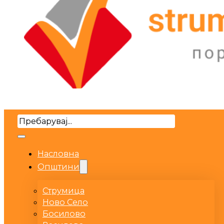
Search
Насловна
Општини
Струмица
Ново Село
Босилово