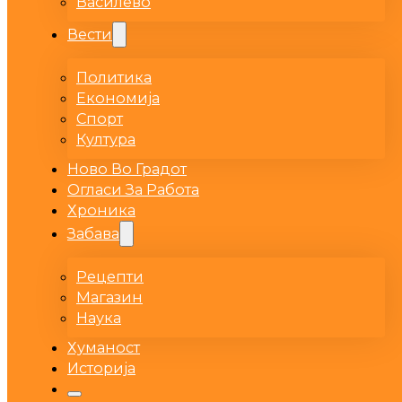
Василево
Вести
Политика
Економија
Спорт
Култура
Ново Во Градот
Огласи За Работа
Хроника
Забава
Рецепти
Магазин
Наука
Хуманост
Историја