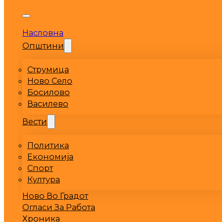
Насловна
Општини
Струмица
Ново Село
Босилово
Василево
Вести
Политика
Економија
Спорт
Култура
Ново Во Градот
Огласи За Работа
Хроника