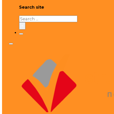
Search site
Search
×