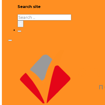
Search site
Search
×