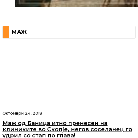
МАЖ
Октомври 24, 2018
Маж од Баница итно пренесен на
клиниките во Скопје, негов соселанец го
удрил со стап по глава!