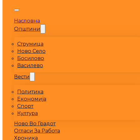
Насловна
Општини
Струмица
Ново Село
Босилово
Василево
Вести
Политика
Економија
Спорт
Култура
Ново Во Градот
Огласи За Работа
Хроника