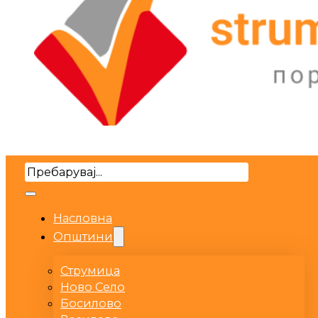
Search
Насловна
Општини
Струмица
Ново Село
Босилово