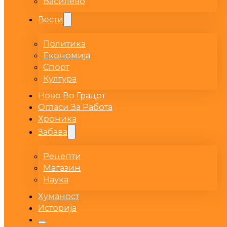
Василево
Вести
Политика
Економија
Спорт
Култура
Ново Во Градот
Огласи За Работа
Хроника
Забава
Рецепти
Магазин
Наука
Хуманост
Историја