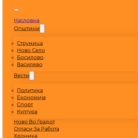
Насловна
Општини
Струмица
Ново Село
Босилово
Василево
Вести
Политика
Економија
Спорт
Култура
Ново Во Градот
Огласи За Работа
Хроника