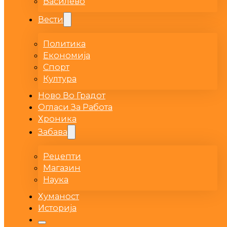
Василево
Вести
Политика
Економија
Спорт
Култура
Ново Во Градот
Огласи За Работа
Хроника
Забава
Рецепти
Магазин
Наука
Хуманост
Историја