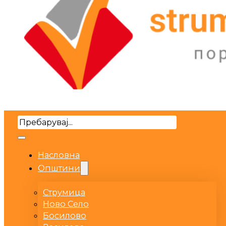
Search
Насловна
Општини
Струмица
Ново Село
Босилово