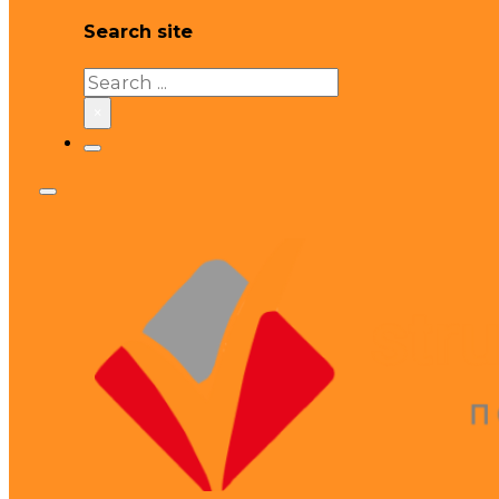
Search site
Search
×