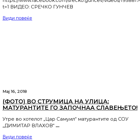
https://www.facebook.com/srecko.guncev/videos/195881
t=1 ВИДЕО: СРЕЧКО ГУНЧЕВ
Види повеќе
Мај 16, 2018
(ФОТО) ВО СТРУМИЦА НА УЛИЦА:
МАТУРАНТИТЕ ГО ЗАПОЧНАА СЛАВЕЊЕТО!
Утре во хотелот „Цар Самуил“ матурантите од СОУ
„ДИМИТАР ВЛАХОВ“
…
Види повеќе