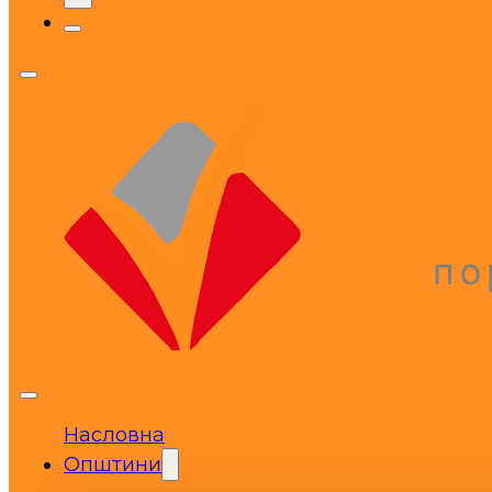
Насловна
Општини