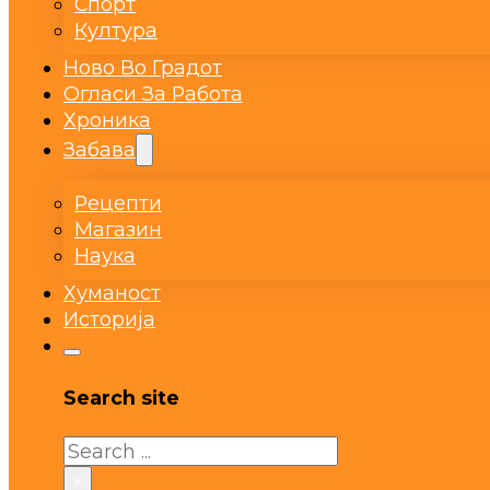
Спорт
Култура
Ново Во Градот
Огласи За Работа
Хроника
Забава
Рецепти
Магазин
Наука
Хуманост
Историја
Search site
Search
×