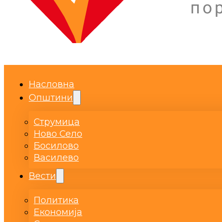
Насловна
Општини
Струмица
Ново Село
Босилово
Василево
Вести
Политика
Економија