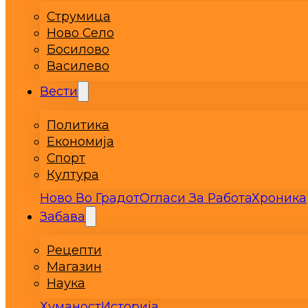
Струмица
Ново Село
Босилово
Василево
Вести
Политика
Економија
Спорт
Култура
Ново Во Градот
Огласи За Работа
Хроника
Забава
Рецепти
Магазин
Наука
Хуманост
Историја