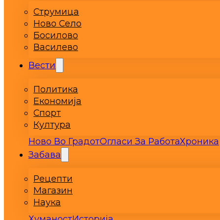
Струмица
Ново Село
Босилово
Василево
Вести
Политика
Економија
Спорт
Култура
Ново Во Градот
Огласи За Работа
Хроника
Забава
Рецепти
Магазин
Наука
Хуманост
Историја