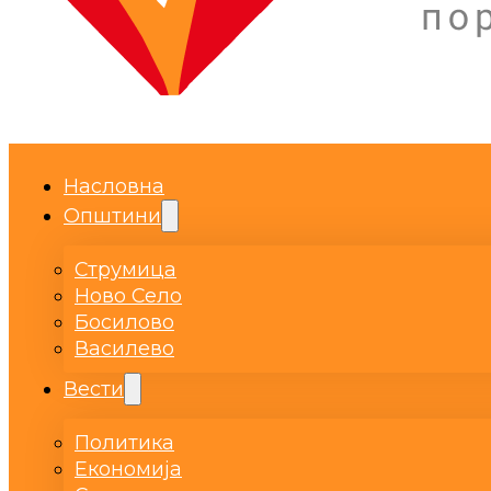
Насловна
Општини
Струмица
Ново Село
Босилово
Василево
Вести
Политика
Економија