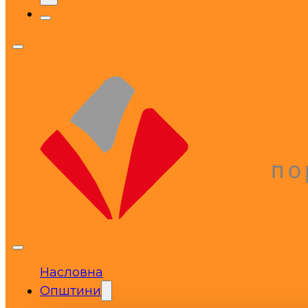
Насловна
Општини