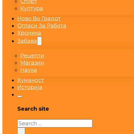
Спорт
Култура
Ново Во Градот
Огласи За Работа
Хроника
Забава
Рецепти
Магазин
Наука
Хуманост
Историја
Search site
Search
×