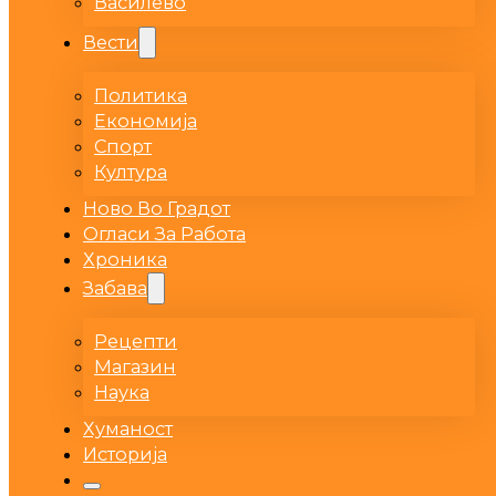
Василево
Вести
Политика
Економија
Спорт
Култура
Ново Во Градот
Огласи За Работа
Хроника
Забава
Рецепти
Магазин
Наука
Хуманост
Историја