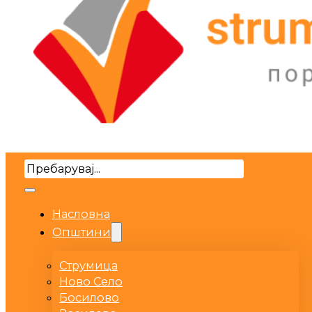
Search
Насловна
Општини
Струмица
Ново Село
Босилово