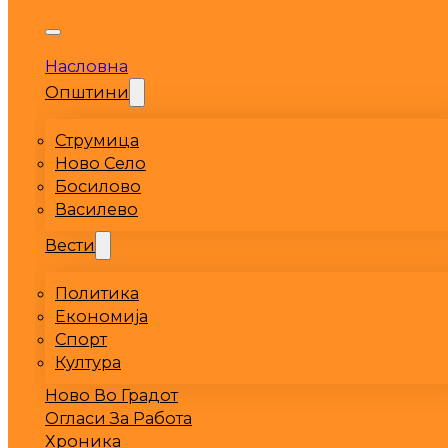
Насловна
Општини
Струмица
Ново Село
Босилово
Василево
Вести
Политика
Економија
Спорт
Култура
Ново Во Градот
Огласи За Работа
Хроника