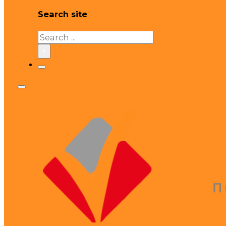
Search site
Search
×