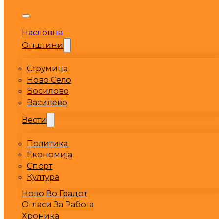
Насловна
Општини
Струмица
Ново Село
Босилово
Василево
Вести
Политика
Економија
Спорт
Култура
Ново Во Градот
Огласи За Работа
Хроника