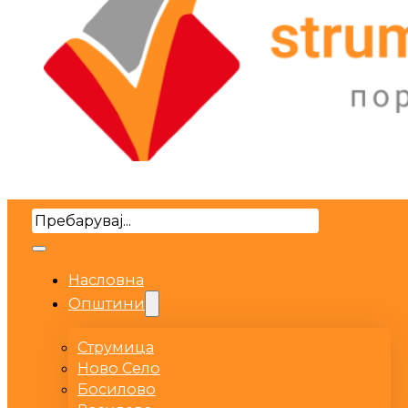
Search
Насловна
Општини
Струмица
Ново Село
Босилово