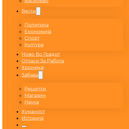
Василево
Вести
Политика
Економија
Спорт
Култура
Ново Во Градот
Огласи За Работа
Хроника
Забава
Рецепти
Магазин
Наука
Хуманост
Историја