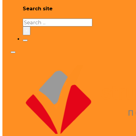
Search site
Search
×