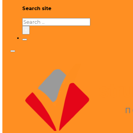
Search site
Search
×