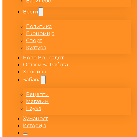
Василево
Вести
Политика
Економија
Спорт
Култура
Ново Во Градот
Огласи За Работа
Хроника
Забава
Рецепти
Магазин
Наука
Хуманост
Историја