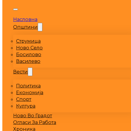
Насловна
Општини
Струмица
Ново Село
Босилово
Василево
Вести
Политика
Економија
Спорт
Култура
Ново Во Градот
Огласи За Работа
Хроника