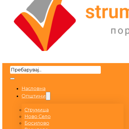
Search
Насловна
Општини
Струмица
Ново Село
Босилово