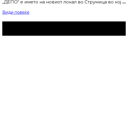
„ДЕПО“ е името на новиот локал во Струмица во кој
…
Види повеќе
Струмица Денес © 2024