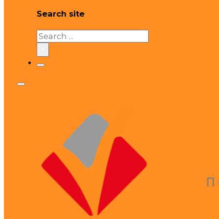
Search site
Search
×