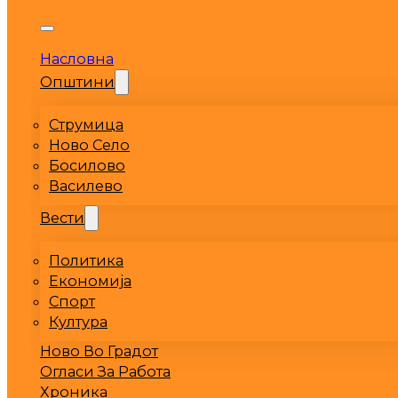
Насловна
Општини
Струмица
Ново Село
Босилово
Василево
Вести
Политика
Економија
Спорт
Култура
Ново Во Градот
Огласи За Работа
Хроника