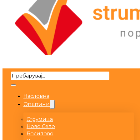
Search
Насловна
Општини
Струмица
Ново Село
Босилово