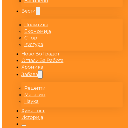
Василево
Вести
Политика
Економија
Спорт
Култура
Ново Во Градот
Огласи За Работа
Хроника
Забава
Рецепти
Магазин
Наука
Хуманост
Историја