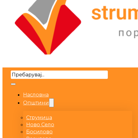
Search
Насловна
Општини
Струмица
Ново Село
Босилово