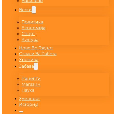
Василево
Вести
Политика
Економија
Спорт
Култура
Ново Во Градот
Огласи За Работа
Хроника
Забава
Рецепти
Магазин
Наука
Хуманост
Историја