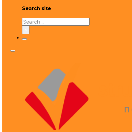
Search site
Search
×