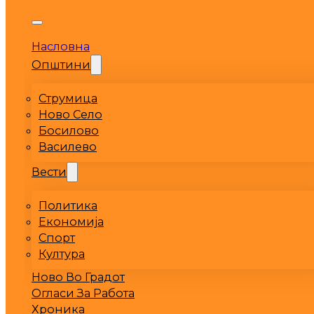
Насловна
Општини
Струмица
Ново Село
Босилово
Василево
Вести
Политика
Економија
Спорт
Култура
Ново Во Градот
Огласи За Работа
Хроника