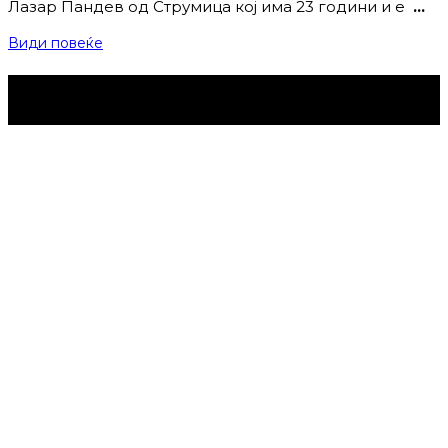
Лазар Пандев од Струмица кој има 23 години и е
…
Види повеќе
Струмица Денес © 2024