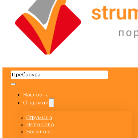
Search
Насловна
Општини
Струмица
Ново Село
Босилово