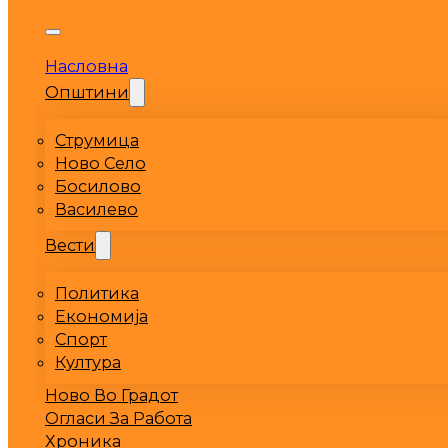
Насловна
Општини
Струмица
Ново Село
Босилово
Василево
Вести
Политика
Економија
Спорт
Култура
Ново Во Градот
Огласи За Работа
Хроника