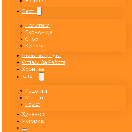
Василево
Вести
Политика
Економија
Спорт
Култура
Ново Во Градот
Огласи За Работа
Хроника
Забава
Рецепти
Магазин
Наука
Хуманост
Историја