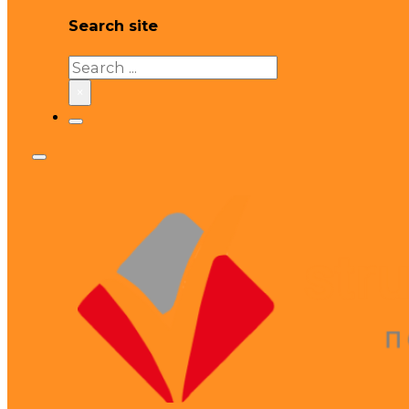
Search site
Search
×