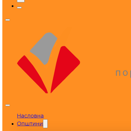
Насловна
Општини