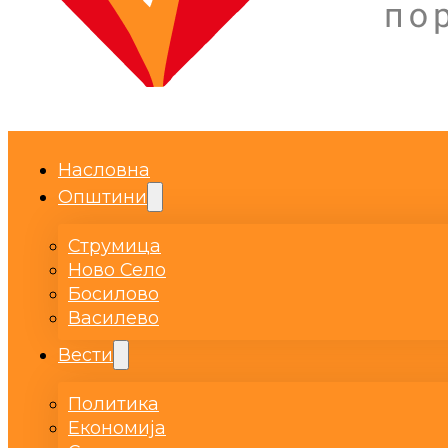
Насловна
Општини
Струмица
Ново Село
Босилово
Василево
Вести
Политика
Економија