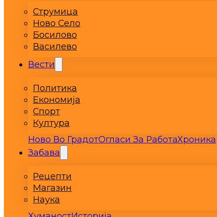
Струмица
Ново Село
Босилово
Василево
Вести
Политика
Економија
Спорт
Култура
Ново Во Градот
Огласи За Работа
Хроника
Забава
Рецепти
Магазин
Наука
Хуманост
Историја