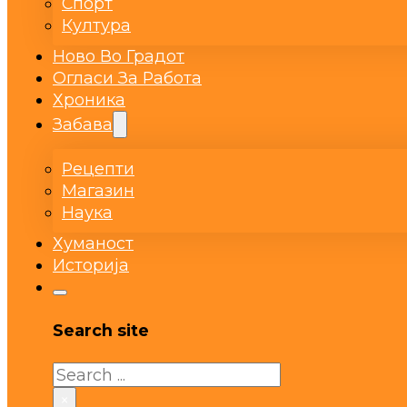
Спорт
Култура
Ново Во Градот
Огласи За Работа
Хроника
Забава
Рецепти
Магазин
Наука
Хуманост
Историја
Search site
Search
×