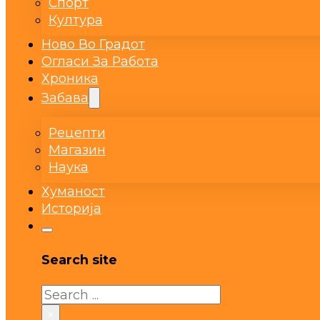
Спорт
Култура
Ново Во Градот
Огласи За Работа
Хроника
Забава
Рецепти
Магазин
Наука
Хуманост
Историја
Search site
Search
×