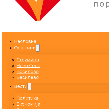
Насловна
Општини
Струмица
Ново Село
Босилово
Василево
Вести
Политика
Економија