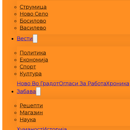
Струмица
Ново Село
Босилово
Василево
Вести
Политика
Економија
Спорт
Култура
Ново Во Градот
Огласи За Работа
Хроника
Забава
Рецепти
Магазин
Наука
Хуманост
Историја