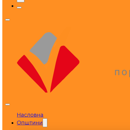
Насловна
Општини