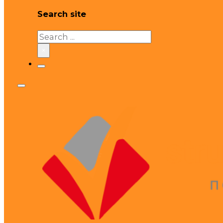
Search site
Search
×