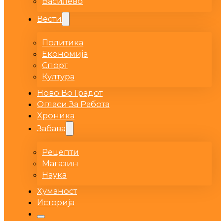
Василево
Вести
Политика
Економија
Спорт
Култура
Ново Во Градот
Огласи За Работа
Хроника
Забава
Рецепти
Магазин
Наука
Хуманост
Историја