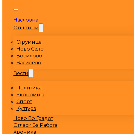
Насловна
Општини
Струмица
Ново Село
Босилово
Василево
Вести
Политика
Економија
Спорт
Култура
Ново Во Градот
Огласи За Работа
Хроника