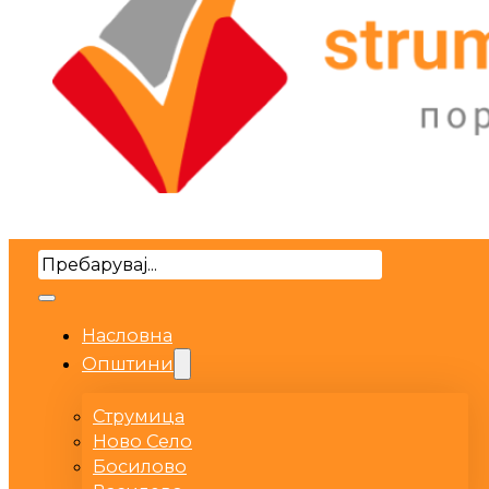
Search
Насловна
Општини
Струмица
Ново Село
Босилово