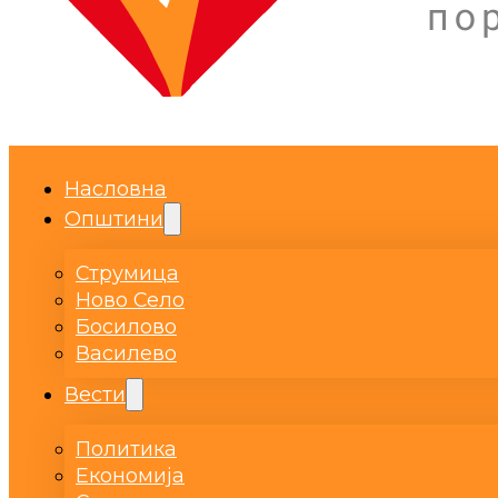
Насловна
Општини
Струмица
Ново Село
Босилово
Василево
Вести
Политика
Економија