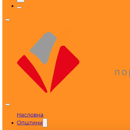
Насловна
Општини