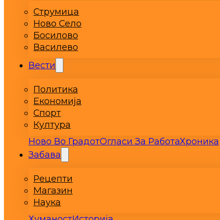
Струмица
Ново Село
Босилово
Василево
Вести
Политика
Економија
Спорт
Култура
Ново Во Градот
Огласи За Работа
Хроника
Забава
Рецепти
Магазин
Наука
Хуманост
Историја