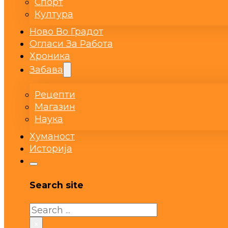
Спорт
Култура
Ново Во Градот
Огласи За Работа
Хроника
Забава
Рецепти
Магазин
Наука
Хуманост
Историја
Search site
Search
×