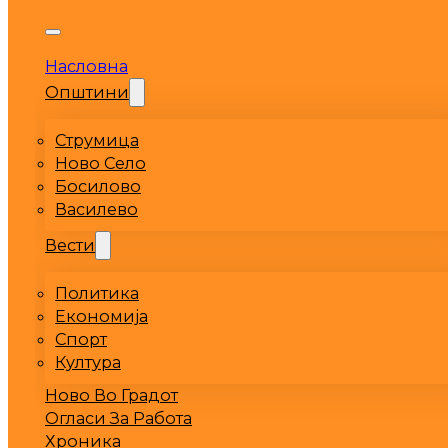
Насловна
Општини
Струмица
Ново Село
Босилово
Василево
Вести
Политика
Економија
Спорт
Култура
Ново Во Градот
Огласи За Работа
Хроника