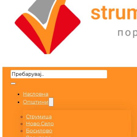
Search
Насловна
Општини
Струмица
Ново Село
Босилово