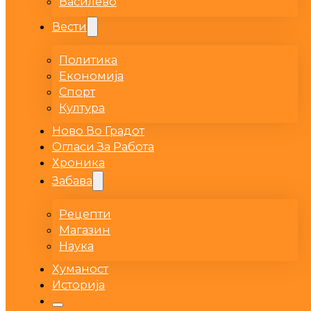
Василево
Вести
Политика
Економија
Спорт
Култура
Ново Во Градот
Огласи За Работа
Хроника
Забава
Рецепти
Магазин
Наука
Хуманост
Историја