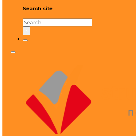
Search site
Search
×