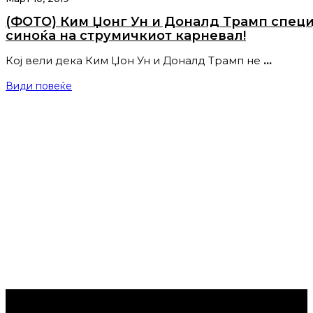
(ФОТО) Ким Џонг Ун и Доналд Трамп специ
синоќа на струмичкиот карневал!
Кој вели дека Ким Џон Ун и Доналд Трамп не
…
Види повеќе
Струмица Денес © 2024