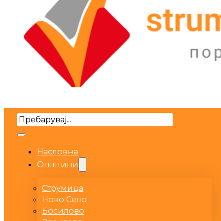
Search
Насловна
Општини
Струмица
Ново Село
Босилово