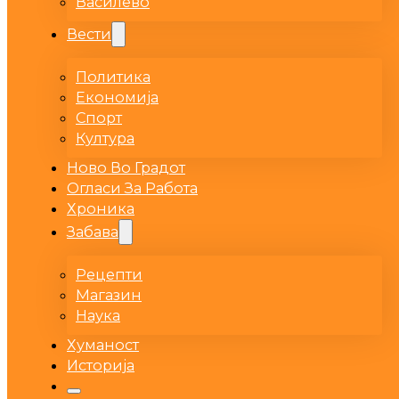
Василево
Вести
Политика
Економија
Спорт
Култура
Ново Во Градот
Огласи За Работа
Хроника
Забава
Рецепти
Магазин
Наука
Хуманост
Историја