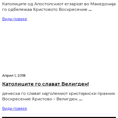
Католиците од Апостолскиот егзархат во Македонија
го одбележаа Христовото Воскресение
…
Види повеќе
Април 1, 2018
Католиците го слават Велигден!
денеска го слават најголемиот христијански празник
Воскресение Христово – Велигден.
…
Види повеќе