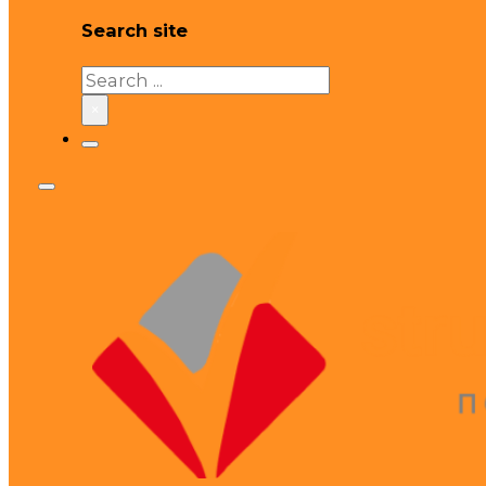
Search site
Search
×