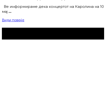
Ве информираме дека концертот на Каролина на 10
мај
…
Види повеќе
Струмица Денес © 2024