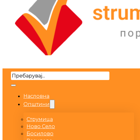
Search
Насловна
Општини
Струмица
Ново Село
Босилово