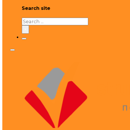
Search site
Search
×