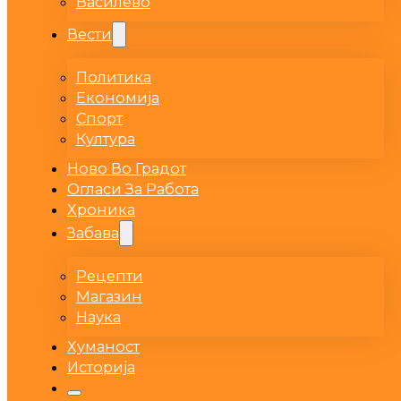
Василево
Вести
Политика
Економија
Спорт
Култура
Ново Во Градот
Огласи За Работа
Хроника
Забава
Рецепти
Магазин
Наука
Хуманост
Историја