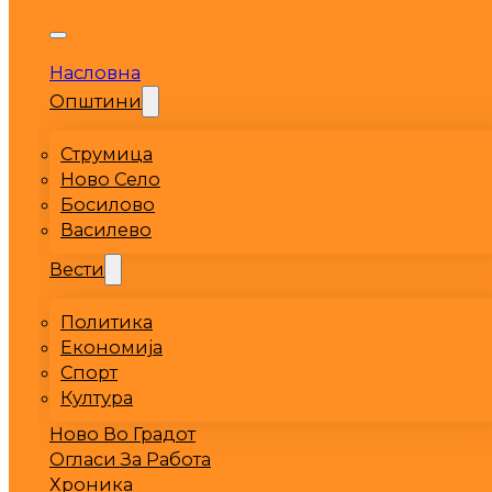
Насловна
Општини
Струмица
Ново Село
Босилово
Василево
Вести
Политика
Економија
Спорт
Култура
Ново Во Градот
Огласи За Работа
Хроника