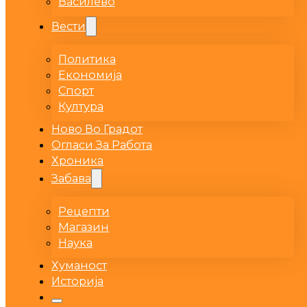
Василево
Вести
Политика
Економија
Спорт
Култура
Ново Во Градот
Огласи За Работа
Хроника
Забава
Рецепти
Магазин
Наука
Хуманост
Историја