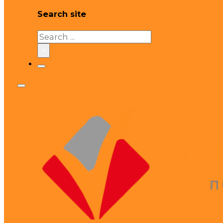
Search site
Search
×