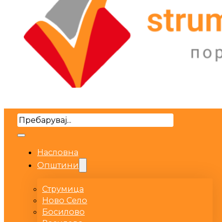
Search
Насловна
Општини
Струмица
Ново Село
Босилово