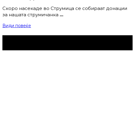
Скоро насекаде во Струмица се собираат донации
за нашата струмичанка
…
Види повеќе
Струмица Денес © 2024