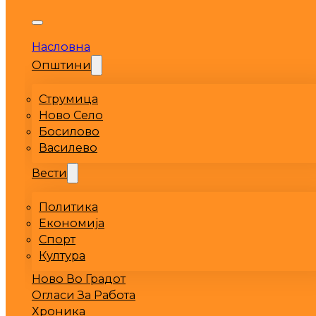
Насловна
Општини
Струмица
Ново Село
Босилово
Василево
Вести
Политика
Економија
Спорт
Култура
Ново Во Градот
Огласи За Работа
Хроника