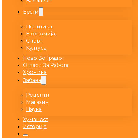
Василево
Вести
Политика
Економија
Спорт
Култура
Ново Во Градот
Огласи За Работа
Хроника
Забава
Рецепти
Магазин
Наука
Хуманост
Историја