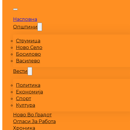
Насловна
Општини
Струмица
Ново Село
Босилово
Василево
Вести
Политика
Економија
Спорт
Култура
Ново Во Градот
Огласи За Работа
Хроника