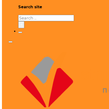
Search site
Search
×