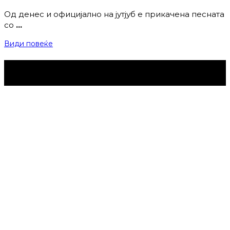
Од денес и официјално на јутјуб е прикачена песната
со
…
Види повеќе
Струмица Денес © 2024