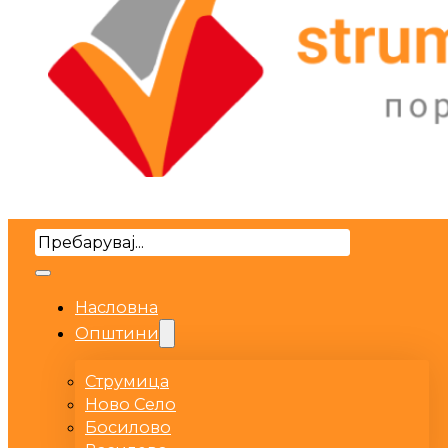
Search
Насловна
Општини
Струмица
Ново Село
Босилово