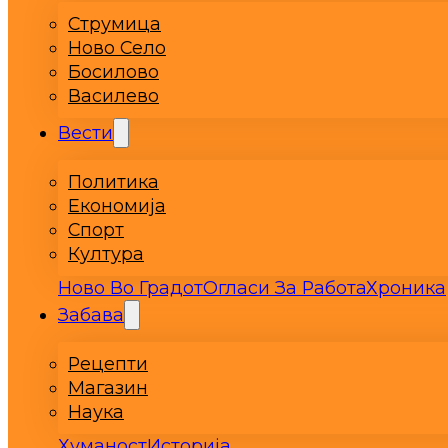
Струмица
Ново Село
Босилово
Василево
Вести
Политика
Економија
Спорт
Култура
Ново Во Градот
Огласи За Работа
Хроника
Забава
Рецепти
Магазин
Наука
Хуманост
Историја