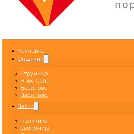
Насловна
Општини
Струмица
Ново Село
Босилово
Василево
Вести
Политика
Економија