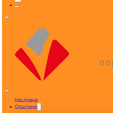
Насловна
Општини