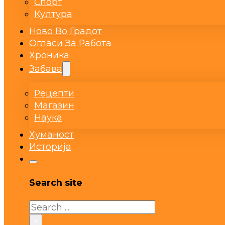
Спорт
Култура
Ново Во Градот
Огласи За Работа
Хроника
Забава
Рецепти
Магазин
Наука
Хуманост
Историја
Search site
Search
×