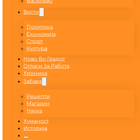
Василево
Вести
Политика
Економија
Спорт
Култура
Ново Во Градот
Огласи За Работа
Хроника
Забава
Рецепти
Магазин
Наука
Хуманост
Историја