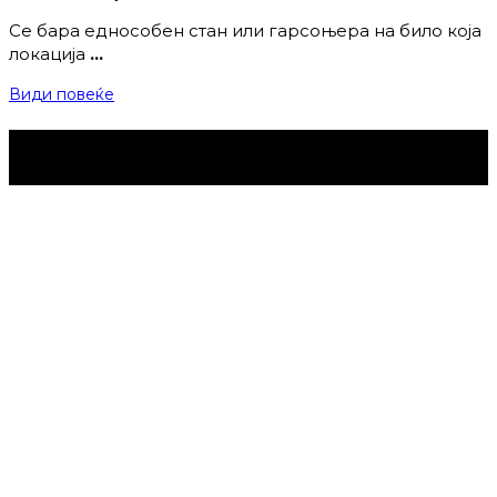
Се бара еднособен стан или гарсоњера на било која
локација
…
Види повеќе
Струмица Денес © 2024