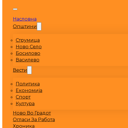
Насловна
Општини
Струмица
Ново Село
Босилово
Василево
Вести
Политика
Економија
Спорт
Култура
Ново Во Градот
Огласи За Работа
Хроника