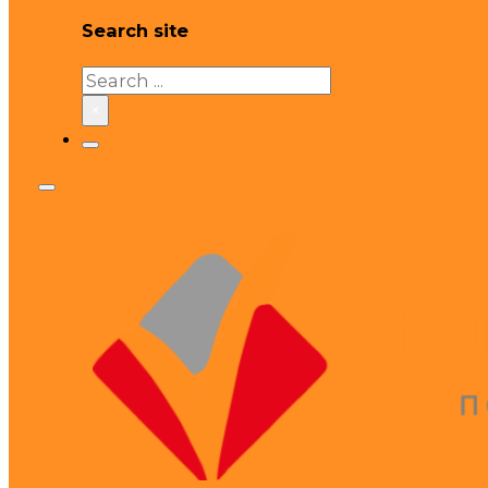
Search site
Search
×