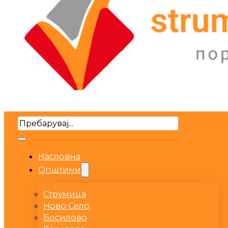
Search
Насловна
Општини
Струмица
Ново Село
Босилово