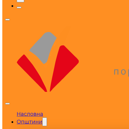
Насловна
Општини