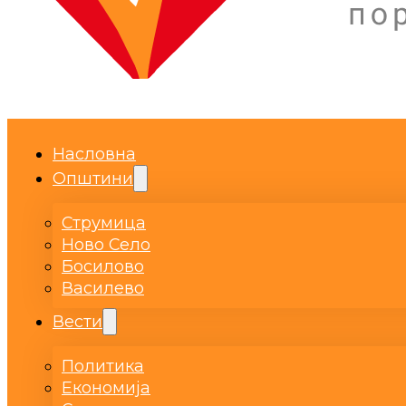
Насловна
Општини
Струмица
Ново Село
Босилово
Василево
Вести
Политика
Економија