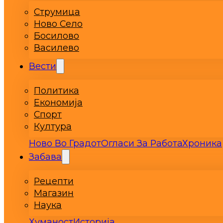
Струмица
Ново Село
Босилово
Василево
Вести
Политика
Економија
Спорт
Култура
Ново Во Градот
Огласи За Работа
Хроника
Забава
Рецепти
Магазин
Наука
Хуманост
Историја