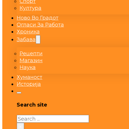
Спорт
Култура
Ново Во Градот
Огласи За Работа
Хроника
Забава
Рецепти
Магазин
Наука
Хуманост
Историја
Search site
Search
×