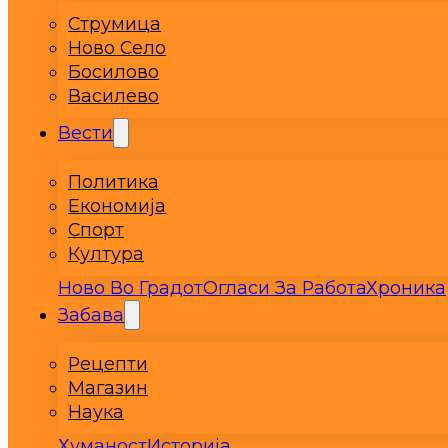
Струмица
Ново Село
Босилово
Василево
Вести
Политика
Економија
Спорт
Култура
Ново Во Градот
Огласи За Работа
Хроника
Забава
Рецепти
Магазин
Наука
Хуманост
Историја