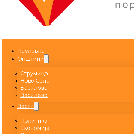
Насловна
Општини
Струмица
Ново Село
Босилово
Василево
Вести
Политика
Економија