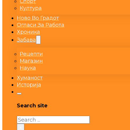
Спорт
Култура
Ново Во Градот
Огласи За Работа
Хроника
Забава
Рецепти
Магазин
Наука
Хуманост
Историја
Search site
Search
×