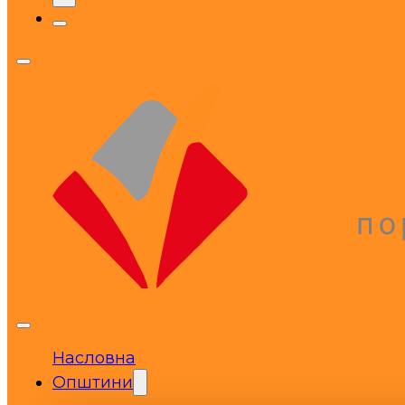
Насловна
Општини