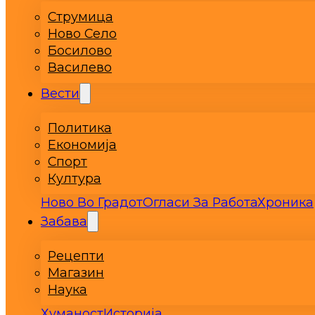
Струмица
Ново Село
Босилово
Василево
Вести
Политика
Економија
Спорт
Култура
Ново Во Градот
Огласи За Работа
Хроника
Забава
Рецепти
Магазин
Наука
Хуманост
Историја