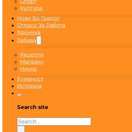
Спорт
Култура
Ново Во Градот
Огласи За Работа
Хроника
Забава
Рецепти
Магазин
Наука
Хуманост
Историја
Search site
Search
×