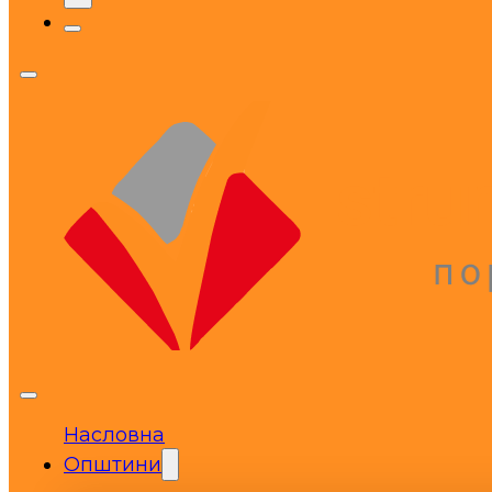
Насловна
Општини