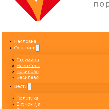
Насловна
Општини
Струмица
Ново Село
Босилово
Василево
Вести
Политика
Економија