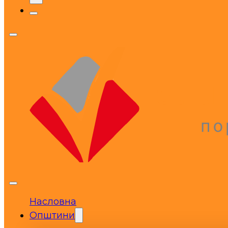
Насловна
Општини