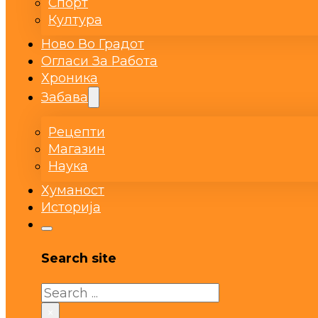
Спорт
Култура
Ново Во Градот
Огласи За Работа
Хроника
Забава
Рецепти
Магазин
Наука
Хуманост
Историја
Search site
Search
×