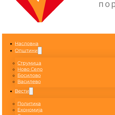
Насловна
Општини
Струмица
Ново Село
Босилово
Василево
Вести
Политика
Економија