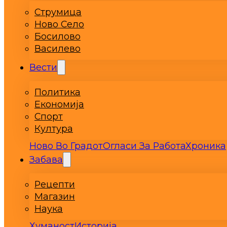
Струмица
Ново Село
Босилово
Василево
Вести
Политика
Економија
Спорт
Култура
Ново Во Градот
Огласи За Работа
Хроника
Забава
Рецепти
Магазин
Наука
Хуманост
Историја