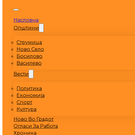
Насловна
Општини
Струмица
Ново Село
Босилово
Василево
Вести
Политика
Економија
Спорт
Култура
Ново Во Градот
Огласи За Работа
Хроника