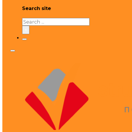
Search site
Search
×