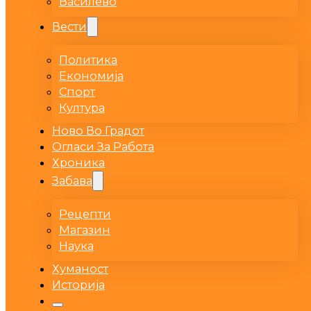
Василево
Вести
Политика
Економија
Спорт
Култура
Ново Во Градот
Огласи За Работа
Хроника
Забава
Рецепти
Магазин
Наука
Хуманост
Историја