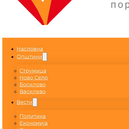
Насловна
Општини
Струмица
Ново Село
Босилово
Василево
Вести
Политика
Економија