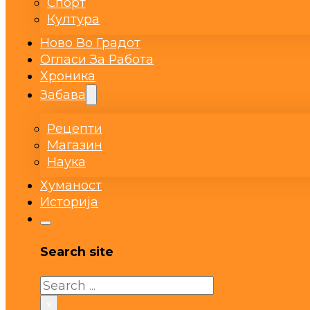
Спорт
Култура
Ново Во Градот
Огласи За Работа
Хроника
Забава
Рецепти
Магазин
Наука
Хуманост
Историја
Search site
Search
×