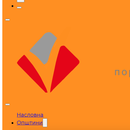
Насловна
Општини