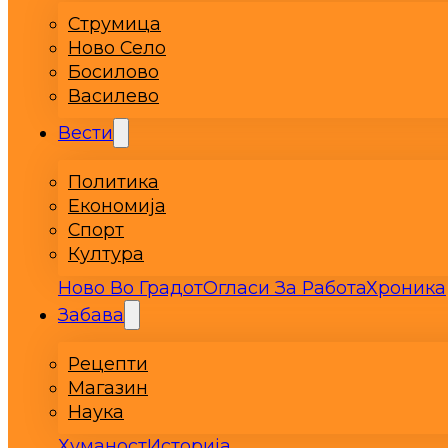
Струмица
Ново Село
Босилово
Василево
Вести
Политика
Економија
Спорт
Култура
Ново Во Градот
Огласи За Работа
Хроника
Забава
Рецепти
Магазин
Наука
Хуманост
Историја